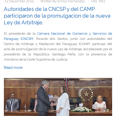
23 December 2025
Written By
Emilio Fernandez
Hits: 683
Autoridades de la CNCSP y del CAMP
participaron de la promulgación de la nueva
Ley de Arbitraje.
El presidente de la
Cámara Nacional de Comercio y Servicios de
Paraguay (CNCSP)
, Ricardo dos Santos, junto con autoridades del
Centro de Arbitraje y Mediación del Paraguay (CAMP), participó del
acto de promulgación de la nueva Ley de Arbitraje, encabezado por el
presidente de la República, Santiago Peña, con la presencia de
ministros de la Corte Suprema de Justicia.
Read more