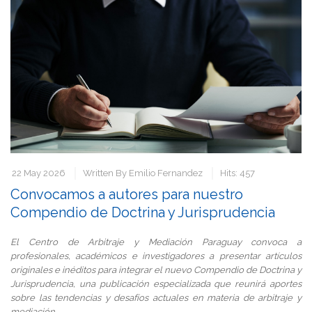
22 May 2026
Written By
Emilio Fernandez
Hits: 457
Convocamos a autores para nuestro
Compendio de Doctrina y Jurisprudencia
El Centro de Arbitraje y Mediación Paraguay convoca a
profesionales, académicos e investigadores a presentar artículos
originales e inéditos para integrar el nuevo Compendio de Doctrina y
Jurisprudencia, una publicación especializada que reunirá aportes
sobre las tendencias y desafíos actuales en materia de arbitraje y
mediación.