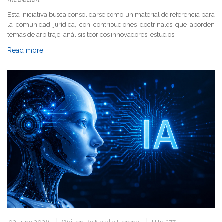
Esta iniciativa busca consolidarse como un material de referencia para
la comunidad jurídica, con contribuciones doctrinales que aborden
temas de arbitraje, análisis teóricos innovadores, estudios
Read more
02 June 2026
Written By
Natalia Llerena
Hits: 377