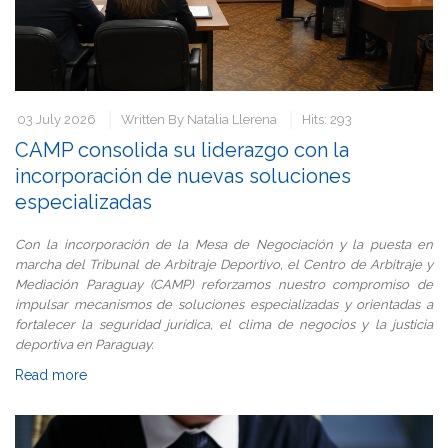
03 July 2026
Written By
Natalia Llerena
Hits: 293
CAMP consolida su liderazgo con la
incorporación de nuevas soluciones
especializadas
Con la incorporación de la Mesa de Negociación y la puesta en
marcha del Tribunal de Arbitraje Deportivo, el Centro de Arbitraje y
Mediación Paraguay (CAMP) reforzamos nuestro compromiso de
impulsar mecanismos de soluciones especializadas y orientadas a
fortalecer la seguridad jurídica, el clima de negocios y la justicia
deportiva en Paraguay.
Read more