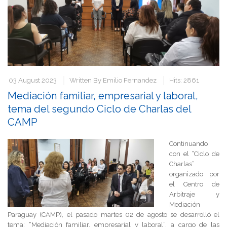
03 August 2023
Written By
Emilio Fernandez
Hits: 2861
Mediación familiar, empresarial y laboral,
tema del segundo Ciclo de Charlas del
CAMP
Continuando
con el “Ciclo de
Charlas”
organizado por
el Centro de
Arbitraje y
Mediación
Paraguay (CAMP), el pasado martes 02 de agosto se desarrolló el
tema: “Mediación familiar, empresarial y laboral”, a cargo de las