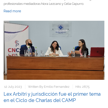
profesionales mediadoras Nora Lezcano y Celia Capurro.
Read more
12 July 2023
Written By
Emilio Fernandez
Hits: 2875
Lex Arbitri y jurisdicción fue el primer tema
en el Ciclo de Charlas del CAMP