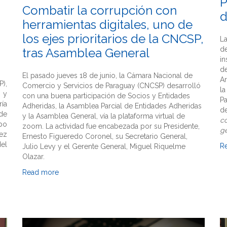
P
Combatir la corrupción con
d
herramientas digitales, uno de
los ejes prioritarios de la CNCSP,
L
d
tras Asamblea General
in
d
El pasado jueves 18 de junio, la Cámara Nacional de
Ar
),
Comercio y Servicios de Paraguay (CNCSP) desarrolló
l
 y
con una buena participación de Socios y Entidades
P
ía
Adheridas, la Asamblea Parcial de Entidades Adheridas
d
 de
y la Asamblea General, vía la plataforma virtual de
c
ipo
zoom. La actividad fue encabezada por su Presidente,
ge
ez
Ernesto Figueredo Coronel, su Secretario General,
del
R
Julio Levy y el Gerente General, Miguel Riquelme
Olazar.
Read more