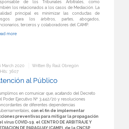
esponsable de los Tribunales Arbitrales, como
mbién los relacionados a los casos de Mediación. La
inalidad principal es minimizar las conductas de
iesgos para los árbitros, partes, abogados,
ncionarios, terceros y colaboradores del CAMP.
ead more
6 March 2020
Written By
Raúl Obregón
Hits: 3607
tención al Público
umplimos en comunicar que, acatando del Decreto
l Poder Ejecutivo Nº 3.442/20 y resoluciones
oncordantes de diferentes dependencias
ubernamentales,
con el fin de implementar
cciones preventivas para mitigar la propagación
el virus COVID-19
,
el CENTRO DE ARBITRAJE Y
EDIACION DE PARAGUAY (CAMP), de la CNCSP
,