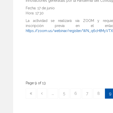
Innovaciones generadas por la Pandemia del Covid1
Fecha: 17 de junio
Hora: 17:30
La actividad se realizará via ZOOM y requie
inscripción previa en el enlac
https://zoom.us/webinar/register/WN_q6cHtMyVT
Page 9 of 13
...
5
6
7
8
9