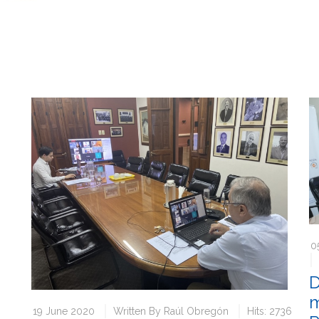
0
D
m
19 June 2020
Written By
Raúl Obregón
Hits: 2736