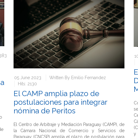
4383
1
E
05 June 2023
Written By
Emilio Fernandez
D
ca
Hits: 2130
M
El CAMP amplia plazo de
postulaciones para integrar
C
nómina de Peritos
s
Ce
to
C
El Centro de Arbitraje y Mediación Paraguay (CAMP), de
(C
de
la Cámara Nacional de Comercio y Servicios de
y 
Paraguay (CNCSP) amplía el plazo de postulación para