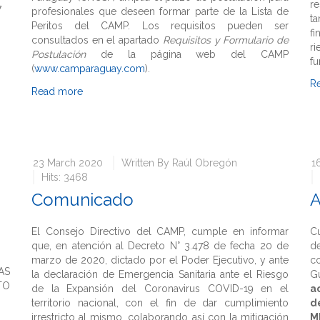
r
7
profesionales que deseen formar parte de la Lista de
ta
Peritos del CAMP. Los requisitos pueden ser
f
consultados en el apartado
Requisitos y Formulario de
r
Postulación
de la página web del CAMP
fu
(
www.camparaguay.com
).
R
Read more
23 March 2020
Written By
Raúl Obregón
1
Hits: 3468
Comunicado
A
El Consejo Directivo del CAMP, cumple en informar
C
que, en atención al Decreto N° 3.478 de fecha 20 de
de
marzo de 2020, dictado por el Poder Ejecutivo, y ante
c
AS
la declaración de Emergencia Sanitaria ante el Riesgo
G
TO
de la Expansión del Coronavirus COVID-19 en el
a
territorio nacional, con el fin de dar cumplimiento
d
irrestricto al mismo, colaborando así con la mitigación
M