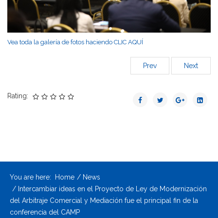
Vea toda la galería de fotos haciendo CLIC AQUÍ
Prev
Next
Rating:
You are here:
Home
News
Intercambiar ideas en el Proyecto de Ley de Modernización
del Arbitraje Comercial y Mediación fue el principal fin de la
conferencia del CAMP