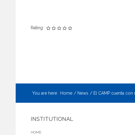
Rating:
You are here:
Home
News
El CAMP cuenta con 
INSTITUTIONAL
HOME