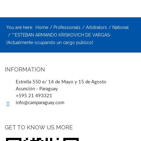
You are here:
Home
Professionals
Arbitrators
National
**ESTEBAN ARMANDO KRISKOVICH DE VARGAS-
(Actualmente ocupando un cargo público)
INFORMATION
Estrella 550 e/ 14 de Mayo y 15 de Agosto
Asunción - Paraguay
+595 21 493321
info@camparaguay.com
GET TO KNOW US MORE