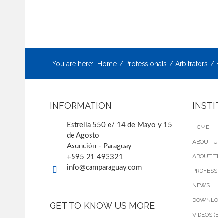
You are here:
Home
Professionals
Arbitrators
INFORMATION
INST
Estrella 550 e/ 14 de Mayo y 15
HOME
de Agosto
ABOUT U
Asunción - Paraguay
ABOUT T
+595 21 493321
info@camparaguay.com
PROFESS
NEWS
DOWNLO
GET TO KNOW US MORE
VIDEOS (