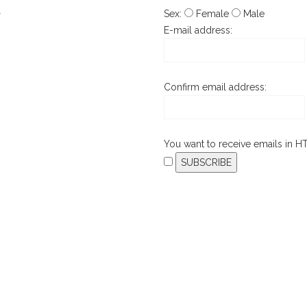
Sex:
Female
Male
T
E-mail address:
Confirm email address:
You want to receive emails in 