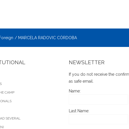
Foreign
MARCELA RADOVIC CÓRDOBA
ITUTIONAL
NEWSLETTER
If you do not receive the confi
as safe email.
S
Name:
HE CAMP
IONALS
Last Name:
AD SEVERAL
EN)