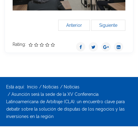
Anterior
Siguiente
Rating:
Está aquí:
Inicio
Noticias
Noticias
Asunción será la sede de la XV Conferencia
Latinoamericana de Arbitraje (CLA): un encuentro clave para
debatir sobre la solución de disputas de los negocios y las
inversiones en la región