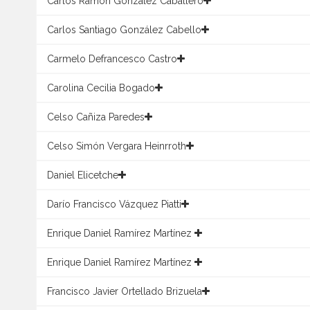
Carlos Ramón González Caballero
Carlos Santiago González Cabello
Carmelo Defrancesco Castro
Carolina Cecilia Bogado
Celso Cañiza Paredes
Celso Simón Vergara Heinrroth
Daniel Elicetche
Darío Francisco Vázquez Piatti
Enrique Daniel Ramírez Martínez
Enrique Daniel Ramírez Martínez
Francisco Javier Ortellado Brizuela