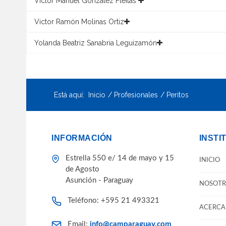
Victor Manuel González Fleitas
Victor Ramón Molinas Ortiz
Yolanda Beatriz Sanabria Leguizamón
Está aquí:
Inicio
Profesionales
Peritos
INFORMACIÓN
INSTI
Estrella 550 e/ 14 de mayo y 15
INICIO
de Agosto
Asunción - Paraguay
NOSOTR
Teléfono: +595 21 493321
ACERCA 
Email:
info@camparaguay.com