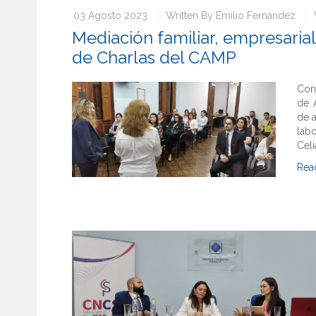
03 Agosto 2023
Written By
Emilio Fernandez
Mediación familiar, empresarial
de Charlas del CAMP
Con
de 
de a
labo
Celi
Rea