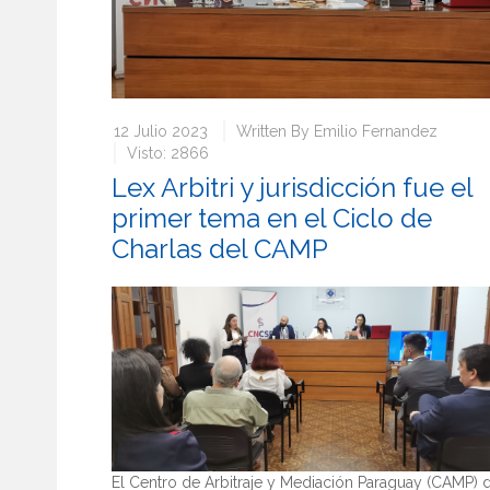
12 Julio 2023
Written By
Emilio Fernandez
Visto: 2866
Lex Arbitri y jurisdicción fue el
primer tema en el Ciclo de
Charlas del CAMP
El Centro de Arbitraje y Mediación Paraguay (CAMP) 