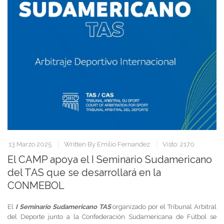
13 Marzo 2025
Written By
Emilio Fernandez
Visto: 2170
El CAMP apoya el I Seminario Sudamericano
del TAS que se desarrollará en la
CONMEBOL
El
I Seminario Sudamericano TAS
organizado por el Tribunal Arbitral
del Deporte junto a la Confederación Sudamericana de Fútbol se