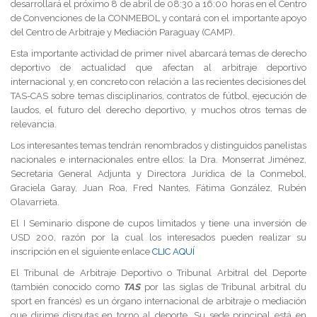
desarrollará el próximo 8 de abril de 08:30 a 16:00 horas en el Centro
de Convenciones de la CONMEBOL y contará con el importante apoyo
del Centro de Arbitraje y Mediación Paraguay (CAMP).
Esta importante actividad de primer nivel abarcará temas de derecho
deportivo de actualidad que afectan al arbitraje deportivo
internacional y, en concreto con relación a las recientes decisiones del
TAS-CAS sobre temas disciplinarios, contratos de fútbol, ejecución de
laudos, el futuro del derecho deportivo, y muchos otros temas de
relevancia.
Los interesantes temas tendrán renombrados y distinguidos panelistas
nacionales e internacionales entre ellos: la Dra. Monserrat Jiménez,
Secretaria General Adjunta y Directora Jurídica de la Conmebol,
Graciela Garay, Juan Roa, Fred Nantes, Fátima González, Rubén
Olavarrieta.
El I Seminario dispone de cupos limitados y tiene una inversión de
USD 200, razón por la cual los interesados pueden realizar su
inscripción en el siguiente enlace
CLIC AQUÍ
El Tribunal de Arbitraje Deportivo o Tribunal Arbitral del Deporte
(también conocido como
TAS
por las siglas de Tribunal arbitral du
sport en francés) es un órgano internacional de arbitraje o mediación
que dirime disputas en torno al deporte. Su sede principal está en