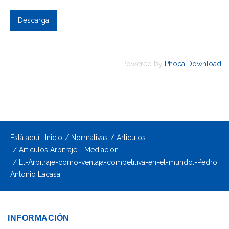
Powered by
Phoca Download
Está aquí:
Inicio
Normativas
Articulos
Articulos Arbitraje - Mediación
El-Arbitraje-como-ventaja-competitiva-en-el-mundo.-Pedro
Antonio Lacasa
INFORMACIÓN