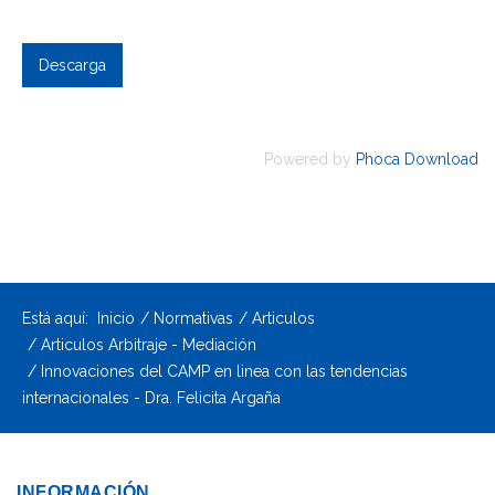
Powered by
Phoca Download
Está aquí:
Inicio
Normativas
Articulos
Articulos Arbitraje - Mediación
Innovaciones del CAMP en linea con las tendencias
internacionales - Dra. Felicita Argaña
INFORMACIÓN