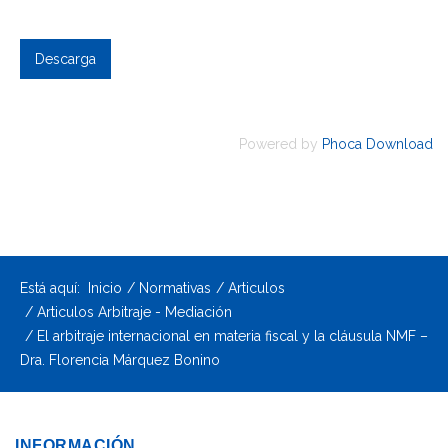
Powered by
Phoca Download
Está aquí:
Inicio
Normativas
Articulos
Articulos Arbitraje - Mediación
El arbitraje internacional en materia fiscal y la cláusula NMF –
Dra. Florencia Márquez Bonino
INFORMACIÓN